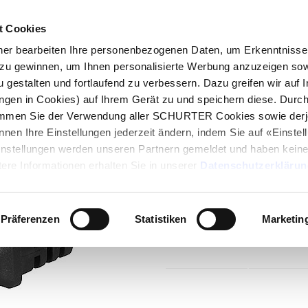
t Cookies
log
Produkte
Märkte
Kompetenzen
In
r bearbeiten Ihre personenbezogenen Daten, um Erkenntnisse 
zu gewinnen, um Ihnen personalisierte Werbung anzuzeigen sow
6009.1315
u gestalten und fortlaufend zu verbessern. Dazu greifen wir auf 
ungen in Cookies) auf Ihrem Gerät zu und speichern diese. Durc
immen Sie der Verwendung aller SCHURTER Cookies sowie derj
Artikel
nnen Ihre Einstellungen jederzeit ändern, indem Sie auf «Einste
6009.1315 IEC-Kabe
Einstellungen werden unseren Partnern gemeldet und haben keine
Netzkabel für 10 
ere Informationen erhalten Sie in unserer
Datenschutzerklärun
Kabelverbindung 10 A, Nordamer
3x18 AWG, schwarz
Präferenzen
Statistiken
Marketin