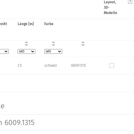
Layout,
3D-
Modelle
hnitt
Länge [m]
Farbe
2.5
schwarz
6009.1315
te
 6009.1315