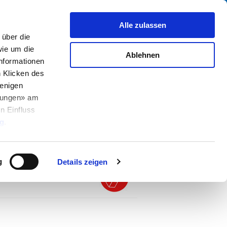
Suche
fo Center
Über uns
Kontakt
Alle zulassen
über die
ie um die
Ablehnen
Informationen
h Klicken des
enigen
llungen» am
lverbindung – C13-
n Einfluss
PDF
A Anwendungen
g
.
ika, 2.5 m, Gerätesteckdose IEC C13, SJT
g
Details zeigen