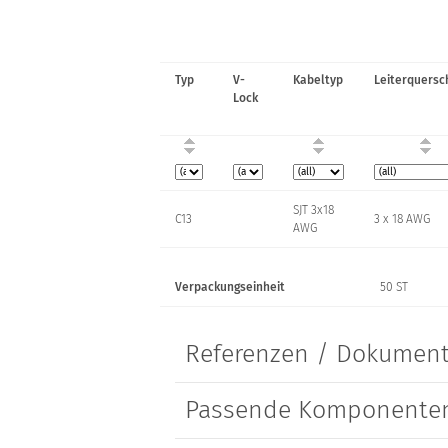
Typ
V-
Kabeltyp
Leiterquersc
Lock
SJT 3x18
C13
3 x 18 AWG
AWG
Verpackungseinheit
50 ST
Referenzen / Dokumen
Passende Komponenten