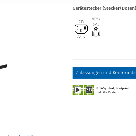
Gerätestecker (Stecker/Dosen
NEMA
C13
5-15
70° C
Zulassungen und Konformitä