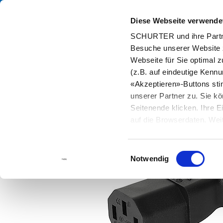
Diese Webseite verwende
Kata
SCHURTER und ihre Partne
Besuche unserer Website 
Home
Produkte und Lösungen
Katalog
Kabelverbindungen
Webseite für Sie optimal z
(z.B. auf eindeutige Kenn
«Akzeptieren»-Buttons st
unserer Partner zu. Sie kö
Seitenende klicken. Ihre 
auf die Browserdaten. Weit
Einwilligungsauswahl
Notwendig