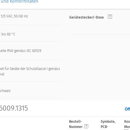
 und Konformitäten
 125 VAC; 50/60 Hz
Gerätestecker/-Dose
 bis 60 °C
seite IP40 gemäss IEC 60529
et für Geräte der Schutzklasse I gemäss
140
schwarz
6009.1315
Öf
Bestell-
Symbole,
Kos
Nummer
PCB-
Mus