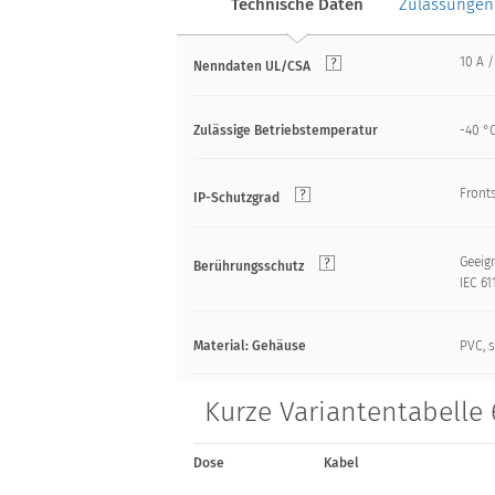
Technische Daten
Zulassungen
10 A /
Nenndaten UL/CSA
Zulässige Betriebstemperatur
-40 °C
Front
IP-Schutzgrad
Geeign
Berührungsschutz
IEC 61
Material: Gehäuse
PVC, 
Kurze Variantentabelle 
Dose
Kabel