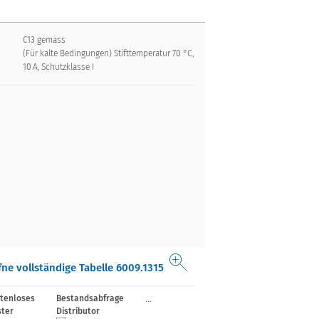
C13 gemäss
(Für kalte Bedingungen) Stifttemperatur 70 °C,
10 A, Schutzklasse I
fne vollständige Tabelle 6009.1315
...
tenloses
Bestandsabfrage
ter
Distributor