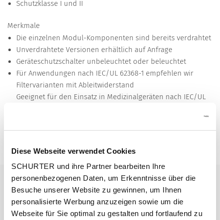
Schutzklasse I und II
Merkmale
Die einzelnen Modul-Komponenten sind bereits verdrahtet
Unverdrahtete Versionen erhältlich auf Anfrage
Geräteschutzschalter unbeleuchtet oder beleuchtet
Für Anwendungen nach IEC/UL 62368-1 empfehlen wir
Filtervarianten mit Ableitwiderstand
Geeignet für den Einsatz in Medizinalgeräten nach IEC/UL
60601-1 (1 MOOP, 1 MOPP)
Detailanfrage zu Typ
Details 5145
Diese Webseite verwendet Cookies
SCHURTER und ihre Partner bearbeiten Ihre
1 - 10 A @ Tu 40 °C / 250 VAC; 50 Hz
personenbezogenen Daten, um Erkenntnisse über die
Nenndaten IEC
Besuche unserer Website zu gewinnen, um Ihnen
personalisierte Werbung anzuzeigen sowie um die
1 - 15 A @ Tu 40 °C / 250 VAC; 60 Hz
Nenndaten UL/CSA
Webseite für Sie optimal zu gestalten und fortlaufend zu