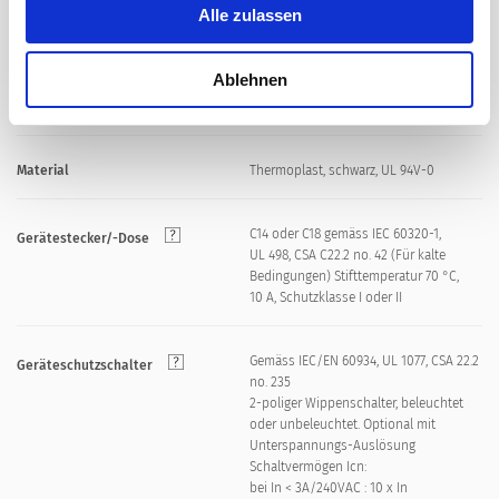
Alle zulassen
Steckanschlüsse 6.3 x 0.8 mm
Klemme
Ablehnen
Schraub: max 8 mm
Plattendicke S
Anzugsdrehmoment max 0.5 Nm
Material
Thermoplast, schwarz, UL 94V-0
C14 oder C18 gemäss IEC 60320-1,
Gerätestecker/-Dose
UL 498, CSA C22.2 no. 42 (Für kalte
Bedingungen) Stifttemperatur 70 °C,
10 A, Schutzklasse I oder II
Gemäss IEC/EN 60934, UL 1077, CSA 22.2
Geräteschutzschalter
no. 235
2-poliger Wippenschalter, beleuchtet
oder unbeleuchtet. Optional mit
Unterspannungs-Auslösung
Schaltvermögen Icn:
bei In < 3A/240VAC : 10 x In