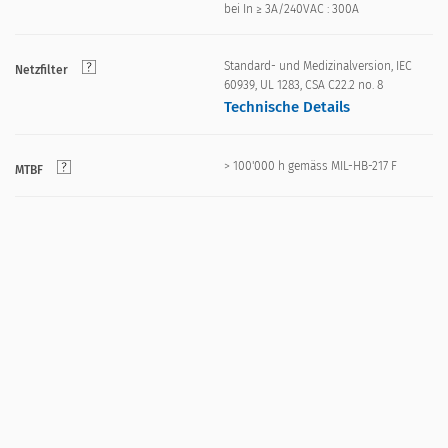
bei In ≥ 3A/240VAC : 300A
Standard- und Medizinalversion, IEC
Netzfilter
60939, UL 1283, CSA C22.2 no. 8
Technische Details
> 100'000 h gemäss MIL-HB-217 F
MTBF