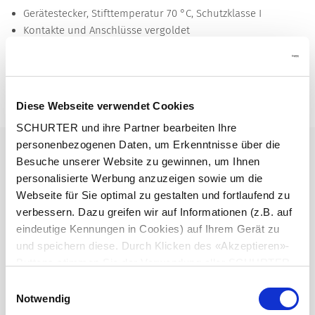
Gerätestecker, Stifttemperatur 70 °C, Schutzklasse I
Kontakte und Anschlüsse vergoldet
Lötanschlüsse
Detailanfrage zu Typ
Details 6061-G
Diese Webseite verwendet Cookies
SCHURTER und ihre Partner bearbeiten Ihre
personenbezogenen Daten, um Erkenntnisse über die
10 A / 250 VAC; 50 Hz
Nenndaten IEC
Besuche unserer Website zu gewinnen, um Ihnen
personalisierte Werbung anzuzeigen sowie um die
15 A / 250 VAC; 60 Hz
Nenndaten UL/CSA
Webseite für Sie optimal zu gestalten und fortlaufend zu
verbessern. Dazu greifen wir auf Informationen (z.B. auf
eindeutige Kennungen in Cookies) auf Ihrem Gerät zu
> 3 kVAC zwischen L-N
Spannungsfestigkeit
und speichern diese. Durch Klicken des «Akzeptieren»-
> 1.5 kVAC zwischen L/N-PE
(1 min/50 Hz)
Buttons stimmen Sie der Verwendung aller SCHURTER
Cookies sowie derjenigen unserer Partner zu. Sie können
Einwilligungsauswahl
Ihre Einstellungen jederzeit ändern, indem Sie auf
Notwendig
Zulässige Betriebstemperatur
-25 °C bis 70 °C
«Einstellungen» am Seitenende klicken. Ihre