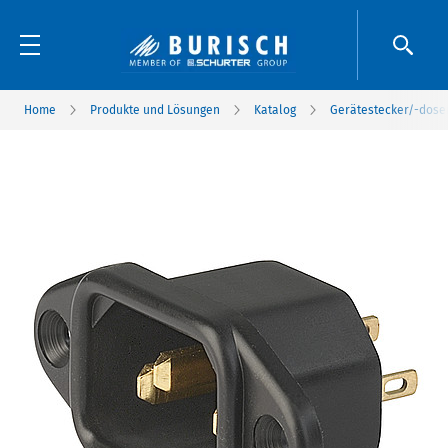
Home
Produkte und Lösungen
Katalog
Gerätestecker/-dose