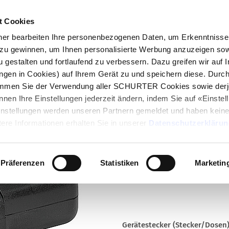
t Cookies
log
Produkte
Märkte
Kompetenzen
In
r bearbeiten Ihre personenbezogenen Daten, um Erkenntnisse 
zu gewinnen, um Ihnen personalisierte Werbung anzuzeigen sow
736
u gestalten und fortlaufend zu verbessern. Dazu greifen wir auf 
ungen in Cookies) auf Ihrem Gerät zu und speichern diese. Durc
immen Sie der Verwendung aller SCHURTER Cookies sowie derj
Serie
nnen Ihre Einstellungen jederzeit ändern, indem Sie auf «Einste
4736
Einstellungen werden unseren Partnern gemeldet und haben keine
IEC Geräteanschlussstecker E f
ere Informationen erhalten Sie in unserer
Datenschutzerklärun
Kabeldurchmesser 10 mm
Präferenzen
Statistiken
Marketin
Gerätestecker (Stecker/Dosen