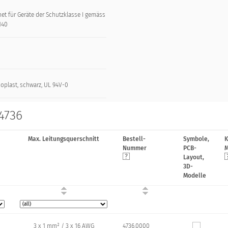
et für Geräte der Schutzklasse I gemäss
140
oplast, schwarz, UL 94V-0
4736
Max. Leitungsquerschnitt
Bestell-
Symbole,
K
Nummer
PCB-
M
Layout,
3D-
Modelle
3 x 1 mm² / 3 x 16 AWG
4736.0000