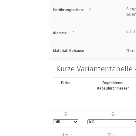
Geeign
Berührungsschutz
IEC 61
Kabel
Klemme
Material: Gehäuse
Therm
Kurze Variantentabelle 
Farbe
Empfohlener
Kabeldurchmesser
schwarz
10 mm