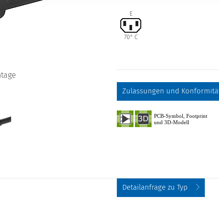
E
70° C
ntage
Zulassungen und Konformitä
Detailanfrage zu Typ