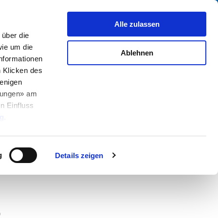
Suche
fo Center
Über uns
Kontakt
Alle zulassen
über die
ie um die
Ablehnen
Informationen
h Klicken des
enigen
llungen» am
n Einfluss
PDF
ür Kabelmontage, abgewinkelt, max.
g
.
g
Details zeigen
)