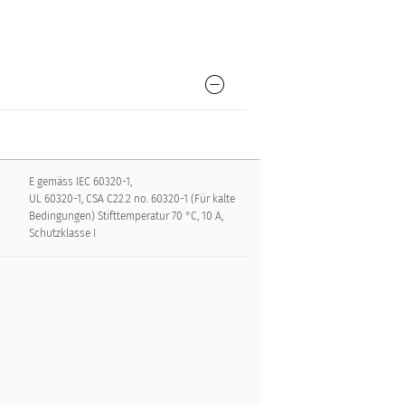
E gemäss IEC 60320-1,
UL 60320-1, CSA C22.2 no. 60320-1 (Für kalte
Bedingungen) Stifttemperatur 70 °C, 10 A,
Schutzklasse I