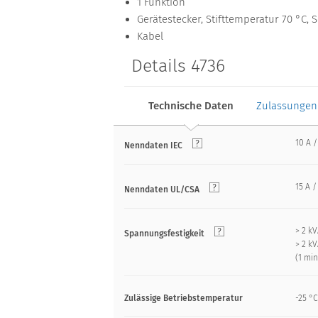
1 Funktion
Gerätestecker, Stifttemperatur 70 °C, S
Kabel
Details 4736
Technische Daten
Zulassungen
10 A /
Nenndaten IEC
15 A /
Nenndaten UL/CSA
> 2 k
Spannungsfestigkeit
> 2 k
(1 mi
Zulässige Betriebstemperatur
-25 °C