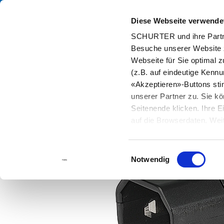
Diese Webseite verwende
Kata
SCHURTER und ihre Partne
Besuche unserer Website 
Home
Produkte und Lösungen
Katalog
Kabelstecker
4
Webseite für Sie optimal z
(z.B. auf eindeutige Kenn
«Akzeptieren»-Buttons st
unserer Partner zu. Sie kö
Seitenende klicken. Ihre 
auf die Browserdaten. Weit
Einwilligungsauswahl
Notwendig