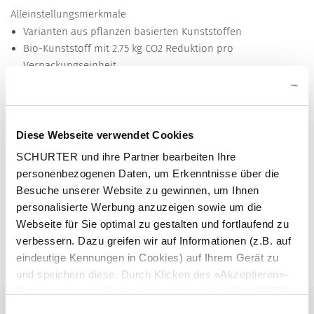
Alleinstellungsmerkmale
Varianten aus pflanzen basierten Kunststoffen
Bio-Kunststoff mit 2.75 kg CO2 Reduktion pro
Verpackungseinheit
Weitere Ausführungen auf Anfrage
Andere Plattendicken
Andere Längen der Anschlüsse und Lichtleiter
Diese Webseite verwendet Cookies
Steck- oder Lötanschlüsse (inkl. verschiedene
SCHURTER und ihre Partner bearbeiten Ihre
Anschlussarten an L, N, PE)
personenbezogenen Daten, um Erkenntnisse über die
Detailanfrage zu Typ
Besuche unserer Website zu gewinnen, um Ihnen
personalisierte Werbung anzuzeigen sowie um die
PDU Landing Page mit weiteren Informationen zu Statusanzeigen mit
Webseite für Sie optimal zu gestalten und fortlaufend zu
Stromverteilleisten
Lichtleitern.
verbessern. Dazu greifen wir auf Informationen (z.B. auf
eindeutige Kennungen in Cookies) auf Ihrem Gerät zu
Details 6600-5
und speichern diese. Durch Klicken des «Akzeptieren»-
Buttons stimmen Sie der Verwendung aller SCHURTER
10 A / 250 VAC; 50 Hz
Nenndaten IEC
Cookies sowie derjenigen unserer Partner zu. Sie können
Einwilligungsauswahl