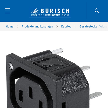
Home
Produkte und Lösungen
Katalog
Gerätestecker/-dose