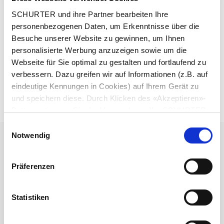
SCHURTER und ihre Partner bearbeiten Ihre
personenbezogenen Daten, um Erkenntnisse über die
Besuche unserer Website zu gewinnen, um Ihnen
personalisierte Werbung anzuzeigen sowie um die
Webseite für Sie optimal zu gestalten und fortlaufend zu
verbessern. Dazu greifen wir auf Informationen (z.B. auf
Beschreibung 6009.1214
eindeutige Kennungen in Cookies) auf Ihrem Gerät zu
und speichern diese. Durch Klicken des «Akzeptieren»-
Details 6009.1214
Buttons stimmen Sie der Verwendung aller SCHURTER
Cookies sowie derjenigen unserer Partner zu. Sie können
Einwilligungsauswahl
Ihre Einstellungen jederzeit ändern, indem Sie auf
10 A / 125 VAC; 60 Hz
Notwendig
Nenndaten UL/CSA
«Einstellungen» am Seitenende klicken. Ihre
Einstellungen werden unseren Partnern gemeldet und
Zulässige Betriebstemperatur
-40 °C bis 60 °C
Präferenzen
haben keinen Einfluss auf die Browserdaten. Weitere
Informationen erhalten Sie in unserer
Datenschutzerklärung
.
Frontseite IP40 gemäss IEC 60529
IP-Schutzgrad
Statistiken