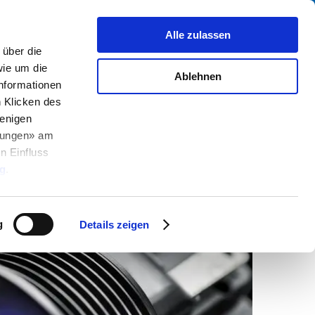
Suche
fo Center
Über uns
Kontakt
Alle zulassen
über die
ie um die
Ablehnen
Informationen
h Klicken des
enigen
2022-07-18
llungen» am
n Einfluss
g
.
g
Details zeigen