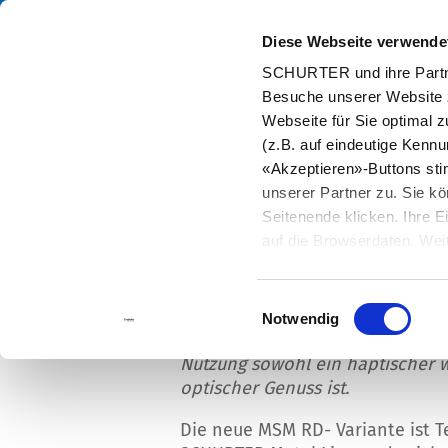
Diese Webseite verwende
Kata
SCHURTER und ihre Partne
Besuche unserer Website 
Home
Info Center
Neuigkeiten
Neue Design Line von Tastern
Webseite für Sie optimal z
(z.B. auf eindeutige Kenn
«Akzeptieren»-Buttons st
unserer Partner zu. Sie kö
Seitenende klicken. Ihre 
Neue Design Line von 
auf die Browserdaten. Weit
Mit der Design Line MSM RD erwe
Einwilligungsauswahl
SCHURTER die MSM-Familie um e
Notwendig
Variante von mechanischen Hubt
Nutzung sowohl ein haptischer w
optischer Genuss ist.
Die neue MSM RD- Variante ist Te