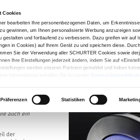
t Cookies
log
Produkte
Märkte
Kompetenzen
In
r bearbeiten Ihre personenbezogenen Daten, um Erkenntnisse 
zu gewinnen, um Ihnen personalisierte Werbung anzuzeigen sow
u gestalten und fortlaufend zu verbessern. Dazu greifen wir auf 
ungen in Cookies) auf Ihrem Gerät zu und speichern diese. Durc
immen Sie der Verwendung aller SCHURTER Cookies sowie derj
nnen Ihre Einstellungen jederzeit ändern, indem Sie auf «Einste
Einstellungen werden unseren Partnern gemeldet und haben keine
Tastern
ere Informationen erhalten Sie in unserer
Datenschutzerklärun
itert
ine weitere
Präferenzen
Statistiken
Marketin
astern, deren
ie auch ein
il der