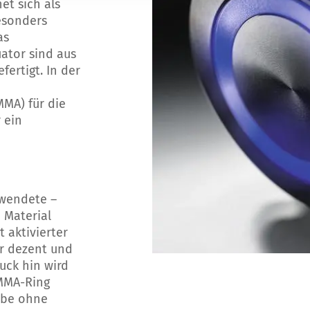
et sich als
esonders
as
ator sind aus
ertigt. In der
MMA) für die
 ein
rwendete –
 Material
t aktivierter
er dezent und
ruck hin wird
PMMA-Ring
arbe ohne