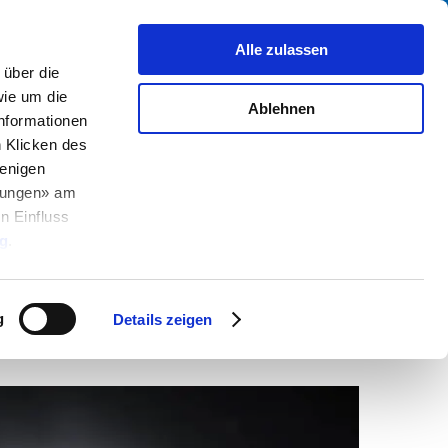
Suche
fo Center
Über uns
Kontakt
Alle zulassen
über die
ie um die
Ablehnen
Informationen
h Klicken des
enigen
2026-06-17
llungen» am
n Einfluss
g
.
g
Details zeigen