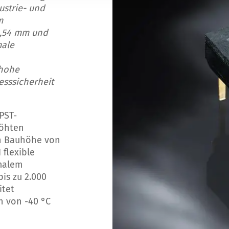
ustrie- und
m
2,54 mm und
male
 hohe
esssicherheit
SPST-
höhten
en Bauhöhe von
flexible
malem
bis zu 2.000
itet
h von -40 °C