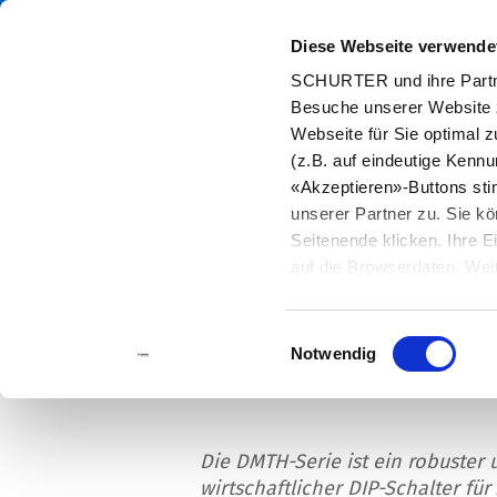
Diese Webseite verwende
Kata
SCHURTER und ihre Partne
Besuche unserer Website 
Home
Info Center
Neuigkeiten
DMTH: DIP-Schalter mit 2,54
Webseite für Sie optimal z
(z.B. auf eindeutige Kenn
«Akzeptieren»-Buttons st
unserer Partner zu. Sie kö
Seitenende klicken. Ihre 
DMTH: DIP-Schalte
auf die Browserdaten. Weit
Rastermass
Einwilligungsauswahl
Notwendig
Die DMTH-Serie ist ein robuster 
wirtschaftlicher DIP-Schalter für