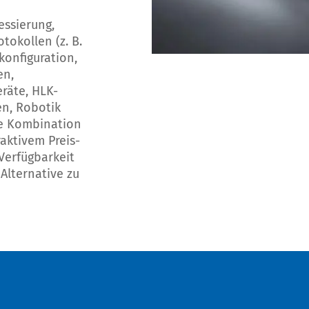
ssierung,
okollen (z. B.
onfiguration,
en,
räte, HLK-
en, Robotik
ie Kombination
aktivem Preis-
Verfügbarkeit
 Alternative zu