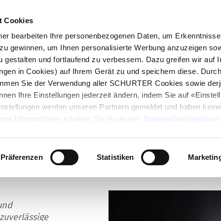
t Cookies
log
Produkte
Märkte
Kompetenzen
In
r bearbeiten Ihre personenbezogenen Daten, um Erkenntnisse 
zu gewinnen, um Ihnen personalisierte Werbung anzuzeigen sow
 mm Rastermass
u gestalten und fortlaufend zu verbessern. Dazu greifen wir auf 
ungen in Cookies) auf Ihrem Gerät zu und speichern diese. Durc
immen Sie der Verwendung aller SCHURTER Cookies sowie derj
nnen Ihre Einstellungen jederzeit ändern, indem Sie auf «Einste
Einstellungen werden unseren Partnern gemeldet und haben keine
r mit 2,54 mm
ere Informationen erhalten Sie in unserer
Datenschutzerklärun
Präferenzen
Statistiken
Marketin
und
 zuverlässige