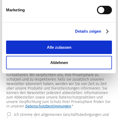
Marketing
Newsletter
Details zeigen
Wir versorgen unsere Kunden mit produkt- und
marktspezifischen Newslettern.
Wenn Sie einen dieser Newsletter erhalten möchten, wählen
Sie ihn bitte aus der untenstehenden Liste aus.
Alle zulassen
Ich möchte den SCHURTER Newsletter erhalten.
Ablehnen
SCHURTER benötigt die Kontaktinformationen, die Sie uns zur
Verfügung stellen, um Sie bezüglich Ihrer Kontaktanfrage zu
kontaktieren. Wir verpflichten uns, Ihre Privatsphäre zu
schützen und zu respektieren. Falls sie zusätzlich unseren
Newsletter abonniert haben, werden wir Sie von Zeit zu Zeit
über unsere Produkte und Dienstleistungen informieren. Sie
können den Newsletter jederzeit abbestellen. Informationen
zum Abbestellen sowie unsere Datenschutzpraktiken und
unsere Verpflichtung zum Schutz Ihrer Privatsphäre finden Sie
in unseren
Datenschutzbestimmungen
.
*
Ich stimme den allgemeinen Geschäftsbedingungen und