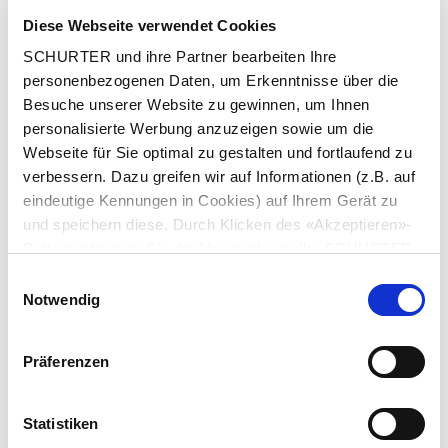
Stadt
*
Diese Webseite verwendet Cookies
SCHURTER und ihre Partner bearbeiten Ihre
personenbezogenen Daten, um Erkenntnisse über die
Besuche unserer Website zu gewinnen, um Ihnen
Land
*
personalisierte Werbung anzuzeigen sowie um die
Webseite für Sie optimal zu gestalten und fortlaufend zu
verbessern. Dazu greifen wir auf Informationen (z.B. auf
eindeutige Kennungen in Cookies) auf Ihrem Gerät zu
und speichern diese. Durch Klicken des «Akzeptieren»-
Telefonnummer
*
Buttons stimmen Sie der Verwendung aller SCHURTER
Cookies sowie derjenigen unserer Partner zu. Sie können
Einwilligungsauswahl
Ihre Einstellungen jederzeit ändern, indem Sie auf
Notwendig
«Einstellungen» am Seitenende klicken. Ihre
Mitteilung
*
Einstellungen werden unseren Partnern gemeldet und
Präferenzen
haben keinen Einfluss auf die Browserdaten. Weitere
Informationen erhalten Sie in unserer
Datenschutzerklärung
.
Statistiken