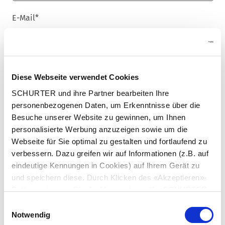
E-Mail
*
Land
*
Diese Webseite verwendet Cookies
SCHURTER und ihre Partner bearbeiten Ihre
personenbezogenen Daten, um Erkenntnisse über die
Besuche unserer Website zu gewinnen, um Ihnen
Unternehmensname
*
personalisierte Werbung anzuzeigen sowie um die
Webseite für Sie optimal zu gestalten und fortlaufend zu
verbessern. Dazu greifen wir auf Informationen (z.B. auf
eindeutige Kennungen in Cookies) auf Ihrem Gerät zu
und speichern diese. Durch Klicken des «Akzeptieren»-
Newsletter
Buttons stimmen Sie der Verwendung aller SCHURTER
Wir versorgen unsere Kunden mit produkt- und
marktspezifischen Newslettern.
Cookies sowie derjenigen unserer Partner zu. Sie können
Einwilligungsauswahl
Wenn Sie einen dieser Newsletter erhalten möchten, wählen
Ihre Einstellungen jederzeit ändern, indem Sie auf
Notwendig
Sie ihn bitte aus der untenstehenden Liste aus.