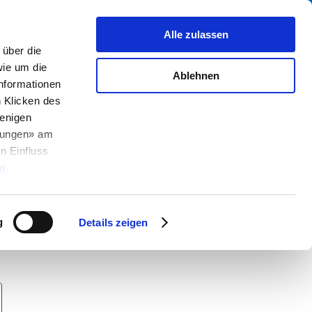
Suche
fo Center
Über uns
Kontakt
Alle zulassen
über die
ie um die
Ablehnen
Informationen
h Klicken des
enigen
llungen» am
n Einfluss
g
.
g
Details zeigen