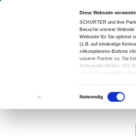
Diese Webseite verwende
Kata
SCHURTER und ihre Partne
Besuche unserer Website 
Home
Kontakt
Musteranfrage
Webseite für Sie optimal z
(z.B. auf eindeutige Kenn
«Akzeptieren»-Buttons st
unserer Partner zu. Sie kö
Seitenende klicken. Ihre 
auf die Browserdaten. Weit
Einwilligungsauswahl
Notwendig