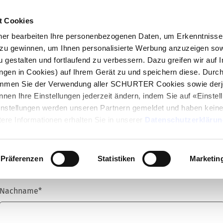
t Cookies
log
Produkte
Märkte
Kompetenzen
In
r bearbeiten Ihre personenbezogenen Daten, um Erkenntnisse 
zu gewinnen, um Ihnen personalisierte Werbung anzuzeigen sow
u gestalten und fortlaufend zu verbessern. Dazu greifen wir auf 
ungen in Cookies) auf Ihrem Gerät zu und speichern diese. Durc
immen Sie der Verwendung aller SCHURTER Cookies sowie derj
Anrede
*
nnen Ihre Einstellungen jederzeit ändern, indem Sie auf «Einste
Einstellungen werden unseren Partnern gemeldet und haben keine
ere Informationen erhalten Sie in unserer
Datenschutzerklärun
Vorname
*
Präferenzen
Statistiken
Marketin
Nachname
*