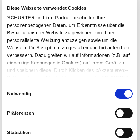
Stadt
*
Diese Webseite verwendet Cookies
SCHURTER und ihre Partner bearbeiten Ihre
personenbezogenen Daten, um Erkenntnisse über die
Besuche unserer Website zu gewinnen, um Ihnen
Land
*
personalisierte Werbung anzuzeigen sowie um die
Webseite für Sie optimal zu gestalten und fortlaufend zu
verbessern. Dazu greifen wir auf Informationen (z.B. auf
eindeutige Kennungen in Cookies) auf Ihrem Gerät zu
und speichern diese. Durch Klicken des «Akzeptieren»-
Telefonnummer
*
Buttons stimmen Sie der Verwendung aller SCHURTER
Cookies sowie derjenigen unserer Partner zu. Sie können
Einwilligungsauswahl
Ihre Einstellungen jederzeit ändern, indem Sie auf
Notwendig
«Einstellungen» am Seitenende klicken. Ihre
Mitteilung
*
Einstellungen werden unseren Partnern gemeldet und
Präferenzen
haben keinen Einfluss auf die Browserdaten. Weitere
Informationen erhalten Sie in unserer
Datenschutzerklärung
.
Statistiken