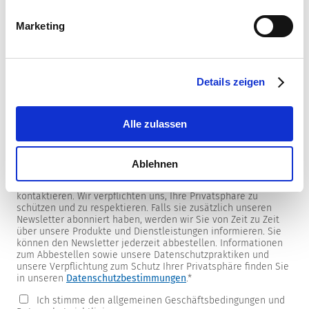
Marketing
Newsletter
Details zeigen
Wir versorgen unsere Kunden mit produkt- und
marktspezifischen Newslettern.
Wenn Sie einen dieser Newsletter erhalten möchten, wählen
Sie ihn bitte aus der untenstehenden Liste aus.
Alle zulassen
Ich möchte den SCHURTER Newsletter erhalten.
Ablehnen
SCHURTER benötigt die Kontaktinformationen, die Sie uns zur
Verfügung stellen, um Sie bezüglich Ihrer Kontaktanfrage zu
kontaktieren. Wir verpflichten uns, Ihre Privatsphäre zu
schützen und zu respektieren. Falls sie zusätzlich unseren
Newsletter abonniert haben, werden wir Sie von Zeit zu Zeit
über unsere Produkte und Dienstleistungen informieren. Sie
können den Newsletter jederzeit abbestellen. Informationen
zum Abbestellen sowie unsere Datenschutzpraktiken und
unsere Verpflichtung zum Schutz Ihrer Privatsphäre finden Sie
in unseren
Datenschutzbestimmungen
.
*
Ich stimme den allgemeinen Geschäftsbedingungen und