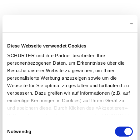
Diese Webseite verwendet Cookies
SCHURTER und ihre Partner bearbeiten Ihre
personenbezogenen Daten, um Erkenntnisse über die
Besuche unserer Website zu gewinnen, um Ihnen
personalisierte Werbung anzuzeigen sowie um die
Webseite für Sie optimal zu gestalten und fortlaufend zu
verbessern. Dazu greifen wir auf Informationen (z.B. auf
eindeutige Kennungen in Cookies) auf Ihrem Gerät zu
und speichern diese. Durch Klicken des «Akzeptieren»-
Buttons stimmen Sie der Verwendung aller SCHURTER
Cookies sowie derjenigen unserer Partner zu. Sie können
Einwilligungsauswahl
Ihre Einstellungen jederzeit ändern, indem Sie auf
Application error: a client-side exception has occurred
while
Notwendig
«Einstellungen» am Seitenende klicken. Ihre
loading
at.schurter.com
(see the browser console for more