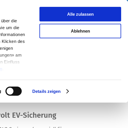
Suche
fo Center
Über uns
Kontakt
Alle zulassen
über die
ie um die
Ablehnen
Informationen
h Klicken des
enigen
2026-05-27
llungen» am
n Einfluss
g
.
g
Details zeigen
olt EV-Sicherung