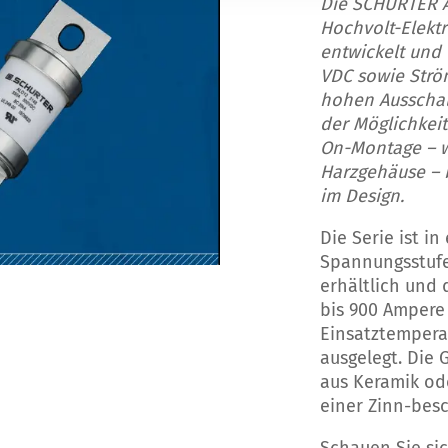
Die SCHURTER AL
Hochvolt-Elek
entwickelt und
VDC sowie Ström
hohen Ausschalt
der Möglichkeit
On-Montage – w
Harzgehäuse – b
im Design.
Die Serie ist in
Spannungsstufe
erhältlich und
bis 900 Ampere 
Einsatztemperat
ausgelegt. Die
aus Keramik od
einer Zinn-besc