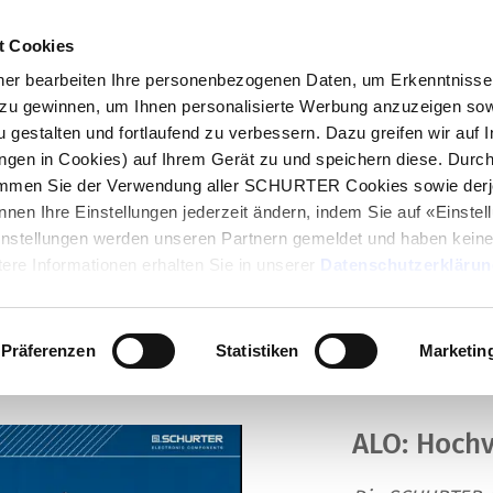
t Cookies
log
Produkte
Märkte
Kompetenzen
In
r bearbeiten Ihre personenbezogenen Daten, um Erkenntnisse 
zu gewinnen, um Ihnen personalisierte Werbung anzuzeigen sow
ke EV-Sicherung
u gestalten und fortlaufend zu verbessern. Dazu greifen wir auf 
ungen in Cookies) auf Ihrem Gerät zu und speichern diese. Durc
immen Sie der Verwendung aller SCHURTER Cookies sowie derj
nnen Ihre Einstellungen jederzeit ändern, indem Sie auf «Einste
Einstellungen werden unseren Partnern gemeldet und haben keine
stungsstarke EV-
ere Informationen erhalten Sie in unserer
Datenschutzerklärun
Präferenzen
Statistiken
Marketin
ALO: Hochv