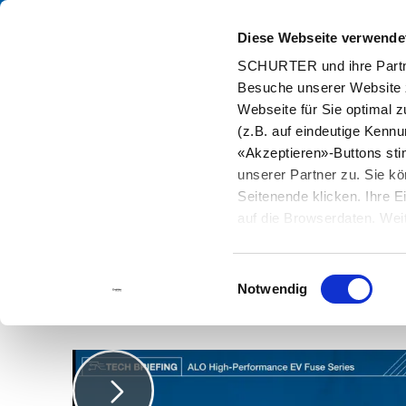
Diese Webseite verwende
Kata
SCHURTER und ihre Partne
Besuche unserer Website 
Home
Info Center
Neuigkeiten
NPI Video ALO: leistungsstar
Webseite für Sie optimal z
(z.B. auf eindeutige Kenn
«Akzeptieren»-Buttons st
unserer Partner zu. Sie kö
Seitenende klicken. Ihre 
NPI Video ALO: lei
auf die Browserdaten. Weit
Sicherung
Einwilligungsauswahl
Notwendig