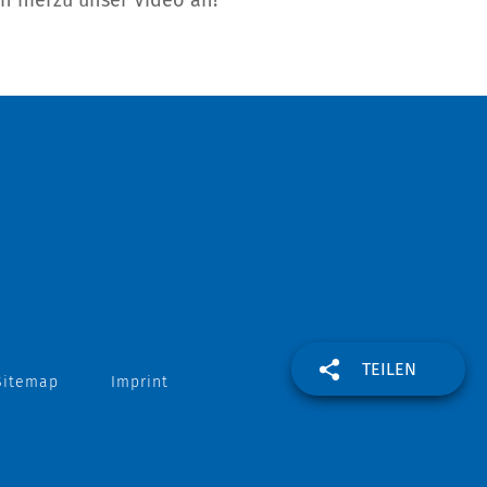
h hierzu unser Video an!
TEILEN
Sitemap
Imprint