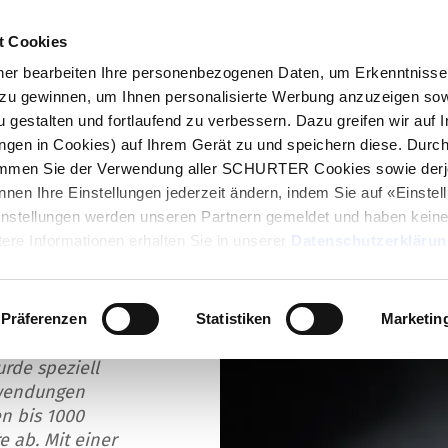
t Cookies
log
Produkte
Märkte
Kompetenzen
In
r bearbeiten Ihre personenbezogenen Daten, um Erkenntnisse 
zu gewinnen, um Ihnen personalisierte Werbung anzuzeigen sow
erung
u gestalten und fortlaufend zu verbessern. Dazu greifen wir auf 
ungen in Cookies) auf Ihrem Gerät zu und speichern diese. Durc
immen Sie der Verwendung aller SCHURTER Cookies sowie derj
nnen Ihre Einstellungen jederzeit ändern, indem Sie auf «Einste
Einstellungen werden unseren Partnern gemeldet und haben keine
ke EV-Sicherung
ere Informationen erhalten Sie in unserer
Datenschutzerklärun
Präferenzen
Statistiken
Marketin
rde speziell
nwendungen
n bis 1000
 ab. Mit einer