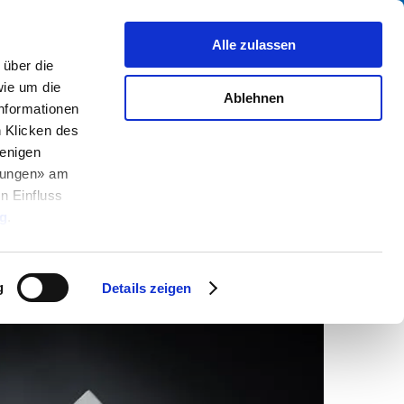
Suche
fo Center
Über uns
Kontakt
Alle zulassen
über die
ie um die
Ablehnen
Informationen
h Klicken des
enigen
2025-08-28
llungen» am
n Einfluss
g
.
g
Details zeigen