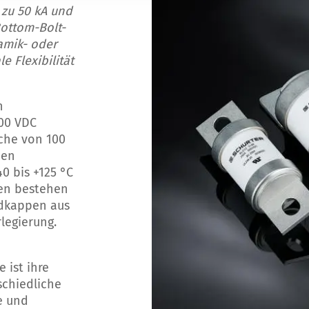
 zu 50 kA und
Bottom-Bolt-
amik- oder
e Flexibilität
n
00 VDC
che von 100
nen
0 bis +125 °C
ien bestehen
ndkappen aus
legierung.
e ist ihre
schiedliche
e und