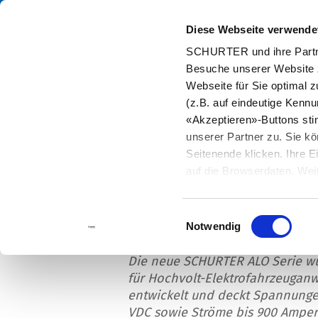
Diese Webseite verwende
Kata
SCHURTER und ihre Partne
Besuche unserer Website 
Home
Info Center
Neuigkeiten
ALO: leistungsstarke EV-Sich
Webseite für Sie optimal z
(z.B. auf eindeutige Kenn
«Akzeptieren»-Buttons st
unserer Partner zu. Sie kö
Seitenende klicken. Ihre 
ALO: leistungsstar
auf die Browserdaten. Weit
Einwilligungsauswahl
Notwendig
Die neue SCHURTER ALO Serie wu
für Hochvolt-Elektrofahrzeuga
entwickelt und deckt Spannunge
VDC sowie Ströme bis 900 Ampere