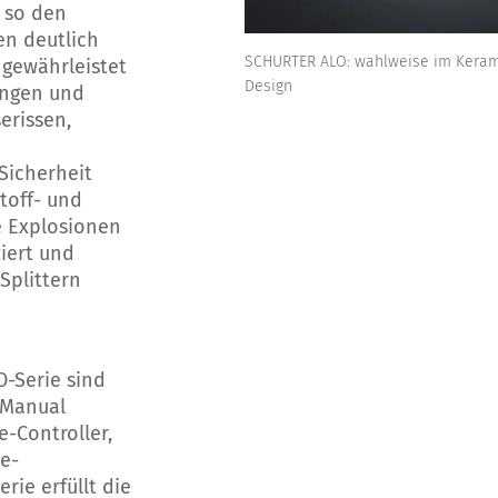
 so den
n deutlich
SCHURTER ALO: wahlweise im Kerami
 gewährleistet
Design
ungen und
erissen,
Sicherheit
stoff- und
e Explosionen
iert und
plittern
O-Serie sind
 Manual
e-Controller,
ie-
ie erfüllt die