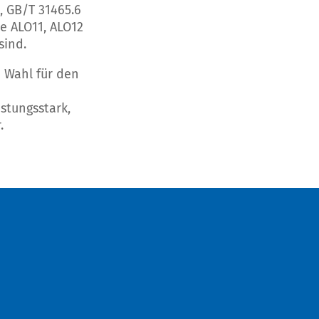
, GB/T 31465.6
e ALO11, ALO12
sind.
e Wahl für den
stungsstark,
.