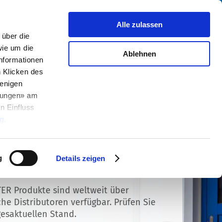
Suche
fo Center
Über uns
Kontakt
Alle zulassen
über die
ie um die
Ablehnen
Informationen
h Klicken des
enigen
llungen» am
n Einfluss
g
.
g
Details zeigen
rbestände Distributoren
ER Produkte sind weltweit über
che Distributoren verfügbar. Prüfen Sie
esaktuellen Stand.