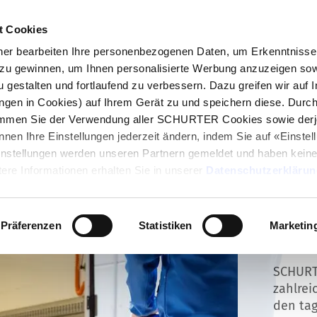
t Cookies
log
Produkte
Märkte
Kompetenzen
In
r bearbeiten Ihre personenbezogenen Daten, um Erkenntnisse 
zu gewinnen, um Ihnen personalisierte Werbung anzuzeigen sow
u gestalten und fortlaufend zu verbessern. Dazu greifen wir auf 
ungen in Cookies) auf Ihrem Gerät zu und speichern diese. Durc
immen Sie der Verwendung aller SCHURTER Cookies sowie derj
nnen Ihre Einstellungen jederzeit ändern, indem Sie auf «Einste
Einstellungen werden unseren Partnern gemeldet und haben keine
ere Informationen erhalten Sie in unserer
Datenschutzerklärun
Präferenzen
Statistiken
Marketin
Lage
SCHURT
zahlrei
den tag