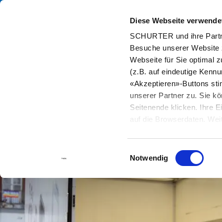
Diese Webseite verwende
Kata
SCHURTER und ihre Partne
Besuche unserer Website 
Home
Info Center
Support Tools
Lagerbestand Distributor
Webseite für Sie optimal z
(z.B. auf eindeutige Kenn
«Akzeptieren»-Buttons st
unserer Partner zu. Sie kö
Seitenende klicken. Ihre 
auf die Browserdaten. Weit
Einwilligungsauswahl
Notwendig