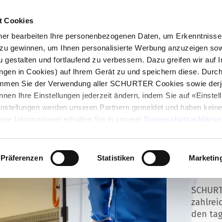
t Cookies
log
Produkte
Märkte
Kompetenzen
In
r bearbeiten Ihre personenbezogenen Daten, um Erkenntnisse 
zu gewinnen, um Ihnen personalisierte Werbung anzuzeigen sow
u gestalten und fortlaufend zu verbessern. Dazu greifen wir auf 
ungen in Cookies) auf Ihrem Gerät zu und speichern diese. Durc
immen Sie der Verwendung aller SCHURTER Cookies sowie derj
nnen Ihre Einstellungen jederzeit ändern, indem Sie auf «Einste
Einstellungen werden unseren Partnern gemeldet und haben keine
ere Informationen erhalten Sie in unserer
Datenschutzerklärun
Präferenzen
Statistiken
Marketin
Lage
SCHURT
zahlrei
den tag