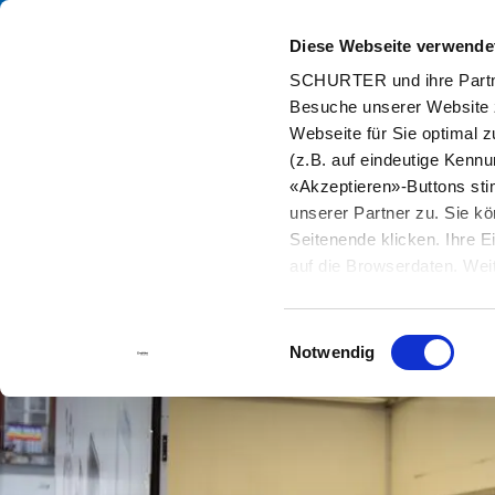
Diese Webseite verwende
Kata
SCHURTER und ihre Partne
Besuche unserer Website 
Home
Info Center
Support Tools
Lagerbestand Distributor
Webseite für Sie optimal z
(z.B. auf eindeutige Kenn
«Akzeptieren»-Buttons st
unserer Partner zu. Sie kö
Seitenende klicken. Ihre 
auf die Browserdaten. Weit
Einwilligungsauswahl
Notwendig