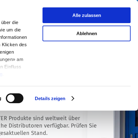
Suche
fo Center
Über uns
Kontakt
Alle zulassen
über die
ie um die
Ablehnen
Informationen
h Klicken des
enigen
llungen» am
n Einfluss
g
.
g
Details zeigen
rbestände Distributoren
ER Produkte sind weltweit über
che Distributoren verfügbar. Prüfen Sie
esaktuellen Stand.