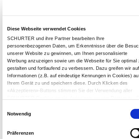
Diese Webseite verwendet Cookies
SCHURTER und ihre Partner bearbeiten Ihre
personenbezogenen Daten, um Erkenntnisse über die Besu
unserer Website zu gewinnen, um Ihnen personalisierte
Werbung anzuzeigen sowie um die Webseite für Sie optimal 
gestalten und fortlaufend zu verbessern. Dazu greifen wir au
Informationen (z.B. auf eindeutige Kennungen in Cookies) au
Ihrem Gerät zu und speichern diese. Durch Klicken des
«Akzeptieren»-Buttons stimmen Sie der Verwendung aller
SCHURTER Cookies sowie derjenigen unserer Partner zu. S
können Ihre Einstellungen jederzeit ändern, indem Sie auf
Einwilligungsauswahl
«Einstellungen» am Seitenende klicken. Ihre Einstellungen
Notwendig
werden unseren Partnern gemeldet und haben keinen Einflu
auf die Browserdaten. Weitere Informationen erhalten Sie in
Präferenzen
unserer
Datenschutzerklärung
.