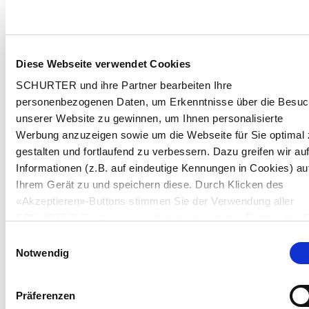
Diese Webseite verwendet Cookies
SCHURTER und ihre Partner bearbeiten Ihre
personenbezogenen Daten, um Erkenntnisse über die Besu
unserer Website zu gewinnen, um Ihnen personalisierte
Werbung anzuzeigen sowie um die Webseite für Sie optimal 
gestalten und fortlaufend zu verbessern. Dazu greifen wir au
Informationen (z.B. auf eindeutige Kennungen in Cookies) au
Ihrem Gerät zu und speichern diese. Durch Klicken des
«Akzeptieren»-Buttons stimmen Sie der Verwendung aller
SCHURTER Cookies sowie derjenigen unserer Partner zu. S
können Ihre Einstellungen jederzeit ändern, indem Sie auf
Einwilligungsauswahl
«Einstellungen» am Seitenende klicken. Ihre Einstellungen
Notwendig
werden unseren Partnern gemeldet und haben keinen Einflu
auf die Browserdaten. Weitere Informationen erhalten Sie in
Präferenzen
unserer
Datenschutzerklärung
.