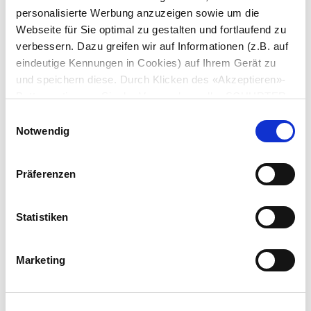
personalisierte Werbung anzuzeigen sowie um die
Webseite für Sie optimal zu gestalten und fortlaufend zu
verbessern. Dazu greifen wir auf Informationen (z.B. auf
eindeutige Kennungen in Cookies) auf Ihrem Gerät zu
und speichern diese. Durch Klicken des «Akzeptieren»-
Buttons stimmen Sie der Verwendung aller SCHURTER
Serie: 4098
Cookies sowie derjenigen unserer Partner zu. Sie können
Einwilligungsauswahl
Ihre Einstellungen jederzeit ändern, indem Sie auf
Notwendig
«Einstellungen» am Seitenende klicken. Ihre
Einstellungen werden unseren Partnern gemeldet und
Präferenzen
haben keinen Einfluss auf die Browserdaten. Weitere
Informationen erhalten Sie in unserer
Datenblatt früheres PDF
Datenschutzerklärung
.
Statistiken
Letzte Bestellmöglichkeit: 31.5.2011
Marketing
Geräteeinbausteckdose "F-Horizontal", Schraubmontage, frontseitig, Löt- oder
Steckanschluss