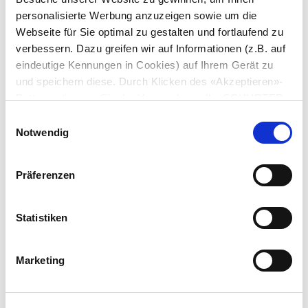
personalisierte Werbung anzuzeigen sowie um die
Webseite für Sie optimal zu gestalten und fortlaufend zu
verbessern. Dazu greifen wir auf Informationen (z.B. auf
eindeutige Kennungen in Cookies) auf Ihrem Gerät zu
und speichern diese. Durch Klicken des «Akzeptieren»-
Buttons stimmen Sie der Verwendung aller SCHURTER
Serie: 1005
Cookies sowie derjenigen unserer Partner zu. Sie können
Einwilligungsauswahl
Ihre Einstellungen jederzeit ändern, indem Sie auf
Notwendig
«Einstellungen» am Seitenende klicken. Ihre
Einstellungen werden unseren Partnern gemeldet und
Präferenzen
haben keinen Einfluss auf die Browserdaten. Weitere
Informationen erhalten Sie in unserer
Für neue Anwendungen empfehlen wir
GSP1
Datenschutzerklärung
.
Statistiken
Datenblatt früheres PDF
Marketing
Letzte Bestellmöglichkeit: 31.5.2011
IEC Gerätestecker C18, Schraubmontage, rückseitig, PCB-Anschluss