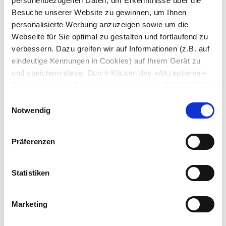
personenbezogenen Daten, um Erkenntnisse über die
Besuche unserer Website zu gewinnen, um Ihnen
personalisierte Werbung anzuzeigen sowie um die
Webseite für Sie optimal zu gestalten und fortlaufend zu
verbessern. Dazu greifen wir auf Informationen (z.B. auf
eindeutige Kennungen in Cookies) auf Ihrem Gerät zu
und speichern diese. Durch Klicken des «Akzeptieren»-
Buttons stimmen Sie der Verwendung aller SCHURTER
Cookies sowie derjenigen unserer Partner zu. Sie können
Einwilligungsauswahl
Ihre Einstellungen jederzeit ändern, indem Sie auf
Notwendig
«Einstellungen» am Seitenende klicken. Ihre
Einstellungen werden unseren Partnern gemeldet und
Präferenzen
haben keinen Einfluss auf die Browserdaten. Weitere
Serie: AVTS
Informationen erhalten Sie in unserer
Datenschutzerklärung
.
Statistiken
Marketing
Datenblatt früheres PDF