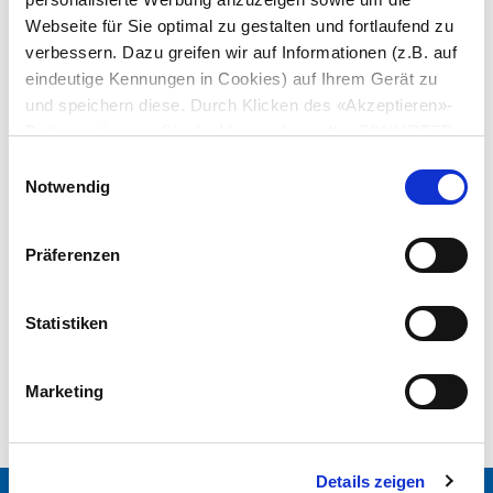
Webseite für Sie optimal zu gestalten und fortlaufend zu
verbessern. Dazu greifen wir auf Informationen (z.B. auf
eindeutige Kennungen in Cookies) auf Ihrem Gerät zu
und speichern diese. Durch Klicken des «Akzeptieren»-
Buttons stimmen Sie der Verwendung aller SCHURTER
Cookies sowie derjenigen unserer Partner zu. Sie können
Einwilligungsauswahl
Artikel: 4802.2230
Ihre Einstellungen jederzeit ändern, indem Sie auf
Notwendig
«Einstellungen» am Seitenende klicken. Ihre
Einstellungen werden unseren Partnern gemeldet und
Präferenzen
haben keinen Einfluss auf die Browserdaten. Weitere
Informationen erhalten Sie in unserer
Datenschutzerklärung
.
Statistiken
Datenblatt früheres PDF
Letzte Bestellmöglichkeit: 30.06.2016
Marketing
Details zeigen