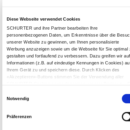
Diese Webseite verwendet Cookies
SCHURTER und ihre Partner bearbeiten Ihre
personenbezogenen Daten, um Erkenntnisse über die Besu
unserer Website zu gewinnen, um Ihnen personalisierte
Werbung anzuzeigen sowie um die Webseite für Sie optimal 
gestalten und fortlaufend zu verbessern. Dazu greifen wir au
Informationen (z.B. auf eindeutige Kennungen in Cookies) au
Ihrem Gerät zu und speichern diese. Durch Klicken des
«Akzeptieren»-Buttons stimmen Sie der Verwendung aller
SCHURTER Cookies sowie derjenigen unserer Partner zu. S
können Ihre Einstellungen jederzeit ändern, indem Sie auf
Einwilligungsauswahl
«Einstellungen» am Seitenende klicken. Ihre Einstellungen
Notwendig
werden unseren Partnern gemeldet und haben keinen Einflu
auf die Browserdaten. Weitere Informationen erhalten Sie in
Präferenzen
unserer
Datenschutzerklärung
.