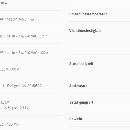
 30 A
Umgebungstemperatur
934: PC1, AC 240 V: 1 kA
Vibrationsfestigkeit
934: bei In < 7 A/240 VAC : 8 x In
934: bei In ≥ 7 A/240 VAC : 400 A
Stossfestigkeit
 28 V : 400 A
seite IP40 gemäss IEC 60529
Auslöseart
 1.5 kV
Betätigungsart
 1.2/50 μs: > 2.5 kV
Gewicht
DC > 100 MΩ