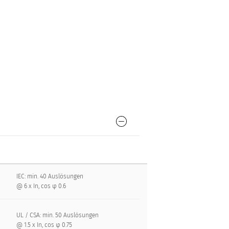
IEC: min. 40 Auslösungen
@ 6 x In, cos φ 0.6
UL / CSA: min. 50 Auslösungen
@ 1.5 x In, cos φ 0.75