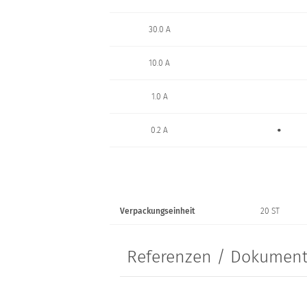
30.0 A
10.0 A
1.0 A
•
0.2 A
Verpackungseinheit
20 ST
Referenzen / Dokumen