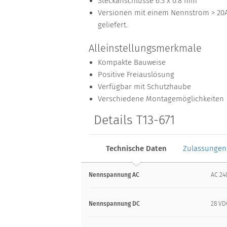
Steckanschlüsse 6.3 x 0.8 mm
Versionen mit einem Nennstrom > 2
geliefert.
Alleinstellungsmerkmale
Kompakte Bauweise
Positive Freiauslösung
Verfügbar mit Schutzhaube
Verschiedene Montagemöglichkeiten
Details T13-671
Technische Daten
Zulassungen
Nennspannung AC
AC 24
Nennspannung DC
28 VD