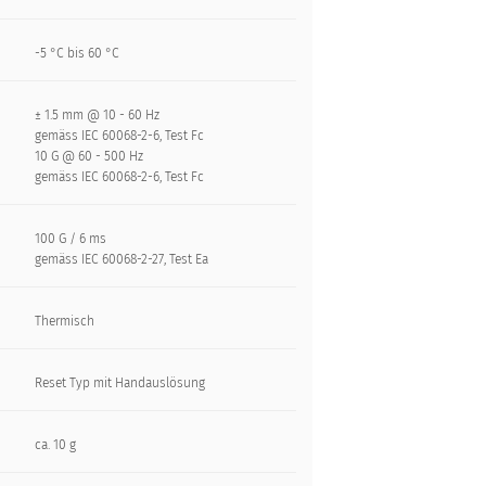
-5 °C bis 60 °C
± 1.5 mm @ 10 - 60 Hz
gemäss IEC 60068-2-6, Test Fc
10 G @ 60 - 500 Hz
gemäss IEC 60068-2-6, Test Fc
100 G / 6 ms
gemäss IEC 60068-2-27, Test Ea
Thermisch
Reset Typ mit Handauslösung
ca. 10 g