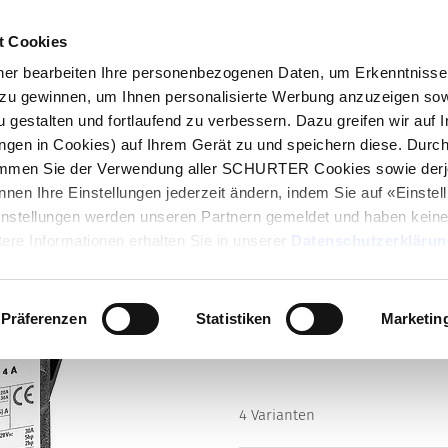
t Cookies
log
Produkte
Märkte
Kompetenzen
In
r bearbeiten Ihre personenbezogenen Daten, um Erkenntnisse 
zu gewinnen, um Ihnen personalisierte Werbung anzuzeigen sow
Linie)
T13-671
u gestalten und fortlaufend zu verbessern. Dazu greifen wir auf 
ungen in Cookies) auf Ihrem Gerät zu und speichern diese. Durc
immen Sie der Verwendung aller SCHURTER Cookies sowie derj
Serie
nnen Ihre Einstellungen jederzeit ändern, indem Sie auf «Einste
T13-671
Einstellungen werden unseren Partnern gemeldet und haben keine
Geräteschutzschalter thermisc
ere Informationen erhalten Sie in unserer
Datenschutzerklärun
Handauslösung, Steckanschlüs
Präferenzen
Statistiken
Marketin
4 Varianten