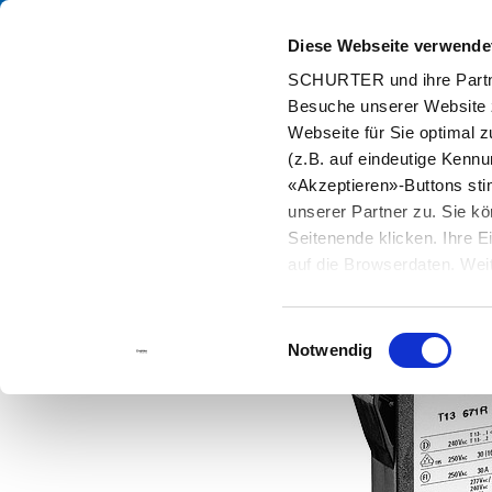
Diese Webseite verwende
Kata
SCHURTER und ihre Partne
Besuche unserer Website 
Home
Produkte und Lösungen
Katalog
Thermisch (T- und TA-
Webseite für Sie optimal z
(z.B. auf eindeutige Kenn
«Akzeptieren»-Buttons st
unserer Partner zu. Sie kö
Seitenende klicken. Ihre 
auf die Browserdaten. Weit
Einwilligungsauswahl
Notwendig