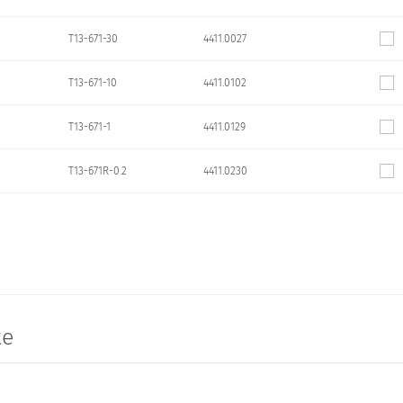
T13-671-30
4411.0027
T13-671-10
4411.0102
T13-671-1
4411.0129
T13-671R-0.2
4411.0230
te