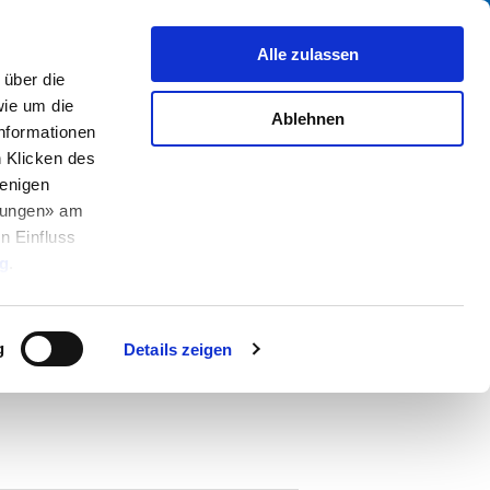
Suche
fo Center
Über uns
Kontakt
Alle zulassen
über die
ie um die
Ablehnen
Informationen
h Klicken des
enigen
llungen» am
n Einfluss
PDF
h, Schnappbefestigung, Reset Typ mit
g
.
se
g
Details zeigen