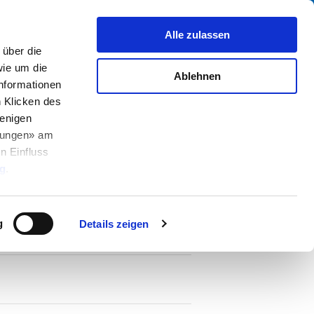
Suche
fo Center
Über uns
Kontakt
Alle zulassen
über die
ie um die
Ablehnen
Informationen
h Klicken des
enigen
llungen» am
n Einfluss
PDF
räge T, 250 VAC
g
.
g
Details zeigen