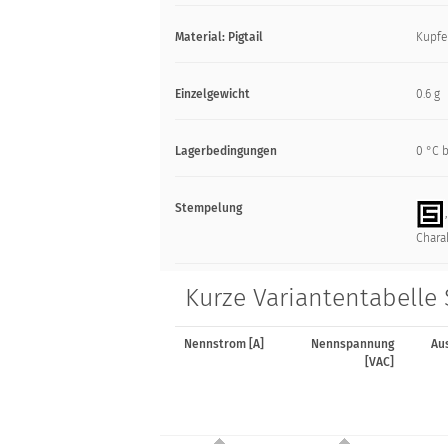
Material: Pigtail
Kupfer
Einzelgewicht
0.6 g
Lagerbedingungen
0 °C b
Stempelung
Charak
Kurze Variantentabelle 
Nennstrom [A]
Nennspannung
Au
[VAC]