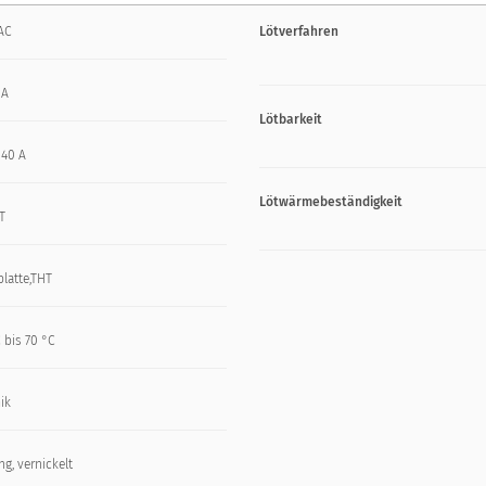
AC
Lötverfahren
 A
Lötbarkeit
 40 A
Lötwärmebeständigkeit
T
platte,THT
 bis 70 °C
ik
g, vernickelt