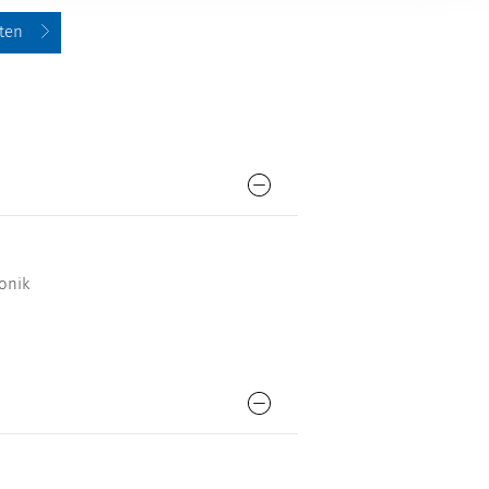
ten
onik