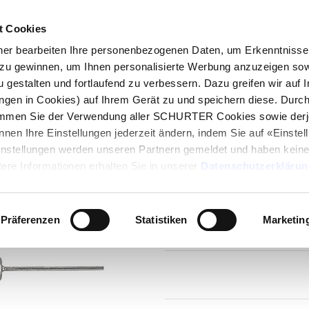
t Cookies
log
Produkte
Märkte
Kompetenzen
In
r bearbeiten Ihre personenbezogenen Daten, um Erkenntnisse 
zu gewinnen, um Ihnen personalisierte Werbung anzuzeigen sow
T 3.6x10
u gestalten und fortlaufend zu verbessern. Dazu greifen wir auf 
ungen in Cookies) auf Ihrem Gerät zu und speichern diese. Durc
immen Sie der Verwendung aller SCHURTER Cookies sowie derj
Serie
nnen Ihre Einstellungen jederzeit ändern, indem Sie auf «Einste
SPT 3.6x10
Einstellungen werden unseren Partnern gemeldet und haben keine
Kleinstsicherung, 3.6 x 10 mm, T
ere Informationen erhalten Sie in unserer
Datenschutzerklärun
Präferenzen
Statistiken
Marketin
17 Varianten