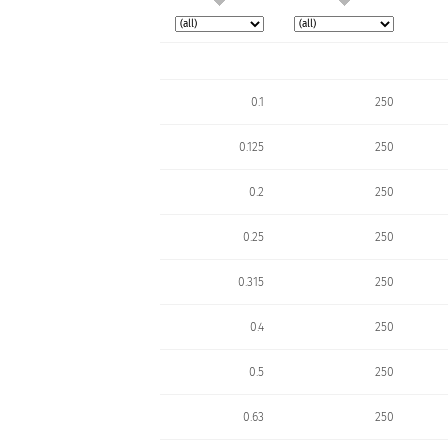
0.1
250
0.125
250
0.2
250
0.25
250
0.315
250
0.4
250
0.5
250
0.63
250