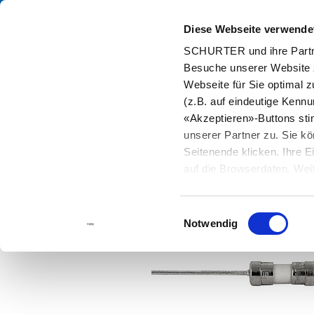
Diese Webseite verwende
Kata
SCHURTER und ihre Partne
Besuche unserer Website 
Home
Produkte und Lösungen
Katalog
Sicherungen
SP
Webseite für Sie optimal z
(z.B. auf eindeutige Kenn
«Akzeptieren»-Buttons st
unserer Partner zu. Sie kö
Seitenende klicken. Ihre 
auf die Browserdaten. Weit
Einwilligungsauswahl
Notwendig