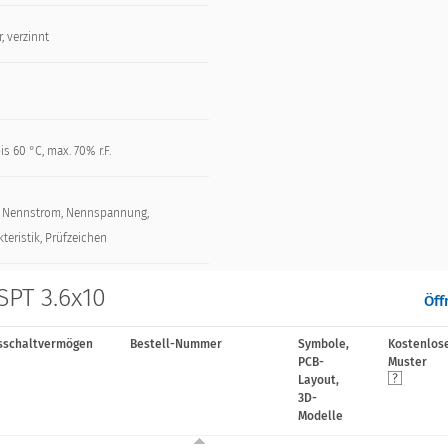
, verzinnt
is 60 °C, max. 70% r.F.
, Nennstrom, Nennspannung,
teristik, Prüfzeichen
SPT 3.6x10
Öff
sschaltvermögen
Bestell-Nummer
Symbole,
Kostenlos
PCB-
Muster
Layout,
3D-
Modelle