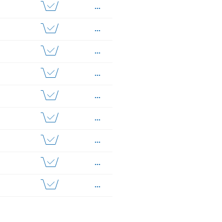
...
...
...
...
...
...
...
...
...