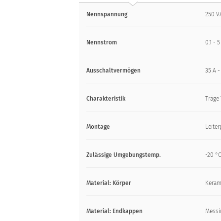
Nennspannung
250 V
Nennstrom
0.1 - 5
Ausschaltvermögen
35 A -
Charakteristik
Träge 
Montage
Leiter
Zulässige Umgebungstemp.
-20 °C
Material: Körper
Keram
Material: Endkappen
Messin