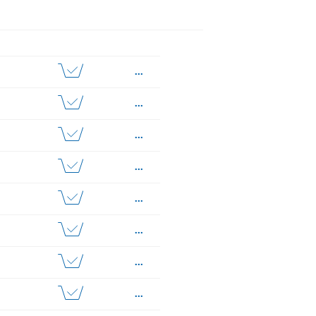
...
...
...
...
...
...
...
...