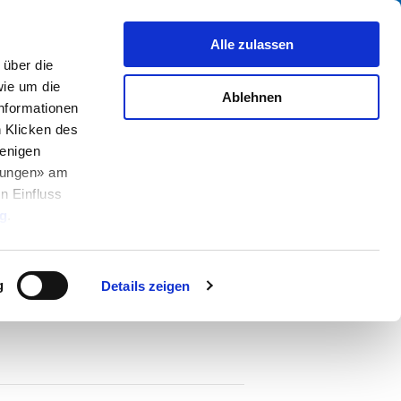
Suche
fo Center
Über uns
Kontakt
Alle zulassen
über die
ie um die
Ablehnen
Informationen
h Klicken des
enigen
llungen» am
nal MCS
n Einfluss
PDF
g
.
g
Details zeigen