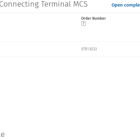
s Connecting Terminal MCS
Open complet
Order Number
0701.9233
te