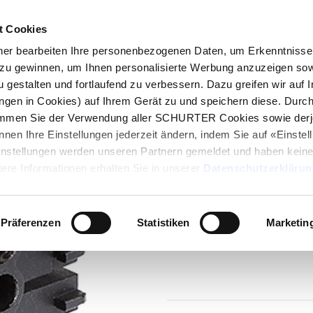
t Cookies
log
Produkte
Märkte
Kompetenzen
In
r bearbeiten Ihre personenbezogenen Daten, um Erkenntnisse 
zu gewinnen, um Ihnen personalisierte Werbung anzuzeigen sow
u gestalten und fortlaufend zu verbessern. Dazu greifen wir auf 
ungen in Cookies) auf Ihrem Gerät zu und speichern diese. Durc
immen Sie der Verwendung aller SCHURTER Cookies sowie derj
Series
nnen Ihre Einstellungen jederzeit ändern, indem Sie auf «Einste
Connecting Termi
Einstellungen werden unseren Partnern gemeldet und haben keine
Connecting Terminal
ere Informationen erhalten Sie in unserer
Datenschutzerklärun
Präferenzen
Statistiken
Marketin