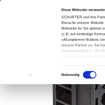
Diese Webseite verwende
Kata
SCHURTER und ihre Partne
Besuche unserer Website 
Home
Produkte und Lösungen
Katalog
Webseite für Sie optimal z
(z.B. auf eindeutige Kenn
«Akzeptieren»-Buttons st
unserer Partner zu. Sie kö
Seitenende klicken. Ihre 
auf die Browserdaten. Weit
Einwilligungsauswahl
Notwendig