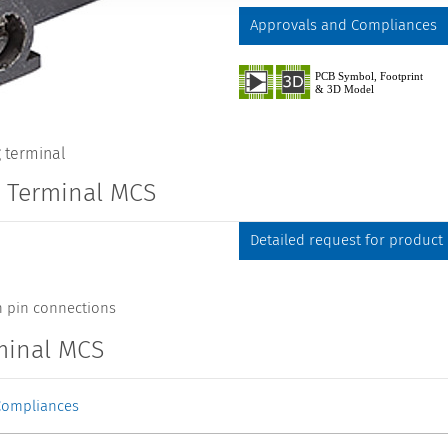
Approvals and Compliances
 terminal
g Terminal MCS
Detailed request for product
h pin connections
minal MCS
Compliances