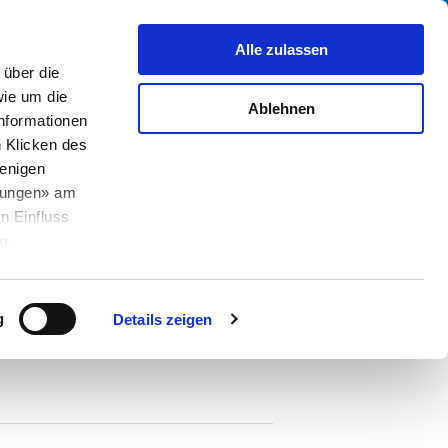
Suche
fo Center
Über uns
Kontakt
Alle zulassen
über die
ie um die
Ablehnen
Informationen
h Klicken des
enigen
llungen» am
n Einfluss
PDF
g
.
g
Details zeigen