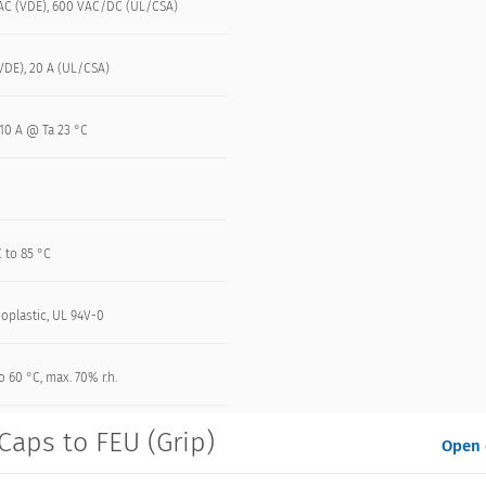
AC (VDE), 600 VAC/DC (UL/CSA)
VDE), 20 A (UL/CSA)
 10 A @ Ta 23 °C
 to 85 °C
oplastic, UL 94V-0
o 60 °C, max. 70% r.h.
 Caps to FEU (Grip)
Open 