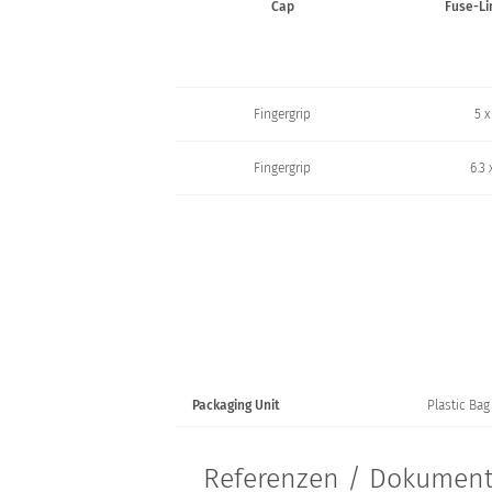
Cap
Fuse-Li
Fingergrip
5 x
Fingergrip
6.3 
Packaging Unit
Plastic Bag 
Referenzen / Dokumen