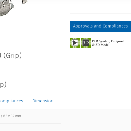
Approvals and Compliances
 (Grip)
ip)
Compliances
Dimension
 / 6.3 x 32 mm