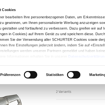
t Cookies
log
Produkte
Märkte
Kompetenzen
In
r bearbeiten Ihre personenbezogenen Daten, um Erkenntnisse 
zu gewinnen, um Ihnen personalisierte Werbung anzuzeigen sow
u gestalten und fortlaufend zu verbessern. Dazu greifen wir auf 
ungen in Cookies) auf Ihrem Gerät zu und speichern diese. Durc
immen Sie der Verwendung aller SCHURTER Cookies sowie derj
Series
nnen Ihre Einstellungen jederzeit ändern, indem Sie auf «Einste
Caps to FEU (Grip)
Einstellungen werden unseren Partnern gemeldet und haben keine
Caps for Holder FEU (Grip)
ere Informationen erhalten Sie in unserer
Datenschutzerklärun
Präferenzen
Statistiken
Marketin
2 Variants