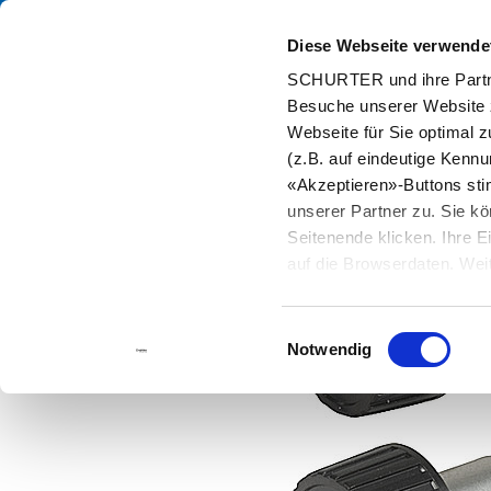
Diese Webseite verwende
Kata
SCHURTER und ihre Partne
Besuche unserer Website 
Home
Produkte und Lösungen
Katalog
Webseite für Sie optimal z
(z.B. auf eindeutige Kenn
«Akzeptieren»-Buttons st
unserer Partner zu. Sie kö
Seitenende klicken. Ihre 
auf die Browserdaten. Weit
Einwilligungsauswahl
Notwendig