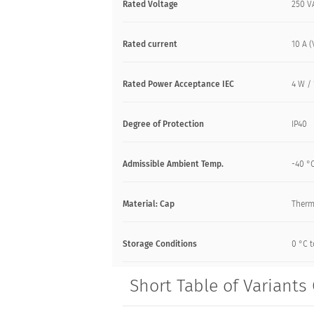
Rated Voltage
250 V
Rated current
10 A (
Rated Power Acceptance IEC
4 W /
Degree of Protection
IP40
Admissible Ambient Temp.
-40 °C
Material: Cap
Therm
Storage Conditions
0 °C t
Short Table of Variants