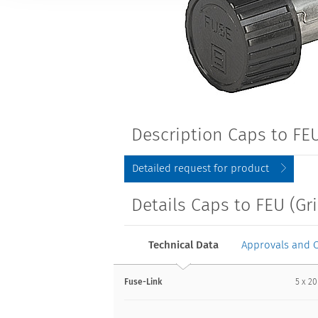
Description Caps to FEU
Detailed request for product
Details Caps to FEU (Gr
Technical Data
Approvals and 
Fuse-Link
5 x 20