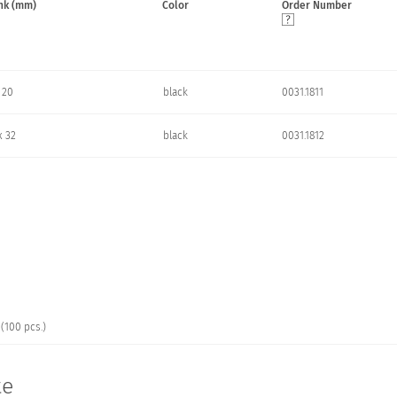
nk (mm)
Color
Order Number
 20
black
0031.1811
x 32
black
0031.1812
(100 pcs.)
te