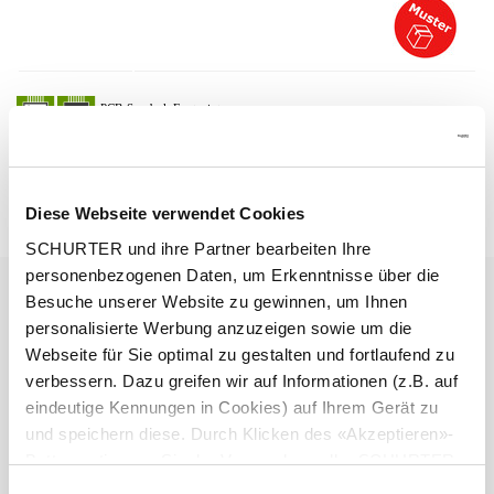
Beschreibung 6051.2147
Diese Webseite verwendet Cookies
Details 6051.2147
SCHURTER und ihre Partner bearbeiten Ihre
personenbezogenen Daten, um Erkenntnisse über die
16 A / 250 VAC; 50/60 Hz
Nenndaten IEC
Besuche unserer Website zu gewinnen, um Ihnen
personalisierte Werbung anzuzeigen sowie um die
> 2 kVDC zwischen L-N
Webseite für Sie optimal zu gestalten und fortlaufend zu
Spannungsfestigkeit
> 2 kVAC zwischen L/N-PE
verbessern. Dazu greifen wir auf Informationen (z.B. auf
(1 min/50 Hz)
eindeutige Kennungen in Cookies) auf Ihrem Gerät zu
und speichern diese. Durch Klicken des «Akzeptieren»-
Zulässige Betriebstemperatur
-25 °C bis 70 °C
Buttons stimmen Sie der Verwendung aller SCHURTER
Cookies sowie derjenigen unserer Partner zu. Sie können
Einwilligungsauswahl