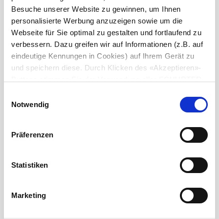
Durchmesser
5.5 mm / 2.5 mm
Besuche unserer Website zu gewinnen, um Ihnen
personalisierte Werbung anzuzeigen sowie um die
Polzahl
2-polig
Webseite für Sie optimal zu gestalten und fortlaufend zu
verbessern. Dazu greifen wir auf Informationen (z.B. auf
eindeutige Kennungen in Cookies) auf Ihrem Gerät zu
Nenndaten DC
1.0 A / 12 VDC
und speichern diese. Durch Klicken des «Akzeptieren»-
Buttons stimmen Sie der Verwendung aller SCHURTER
Spannungsfestigkeit
500 VDC
Cookies sowie derjenigen unserer Partner zu. Sie können
Einwilligungsauswahl
Ihre Einstellungen jederzeit ändern, indem Sie auf
Notwendig
«Einstellungen» am Seitenende klicken. Ihre
Isolationswiderstand
> 100 MΩ␣ @ 500 VDC
Einstellungen werden unseren Partnern gemeldet und
Präferenzen
haben keinen Einfluss auf die Browserdaten. Weitere
Informationen erhalten Sie in unserer
Datenschutzerklärung
.
Statistiken
Zulässige Betriebstemperatur
-20 °C bis 70 °C
Marketing
Klemme
Kabel