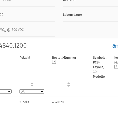
VDC
Lebensdauer
0 MΩ␣ @ 500 VDC
4840.1200
Öff
Polzahl
Bestell-Nummer
Symbole,
Ko
PCB-
Mu
Layout,
3D-
Modelle
2-polig
4840.1200