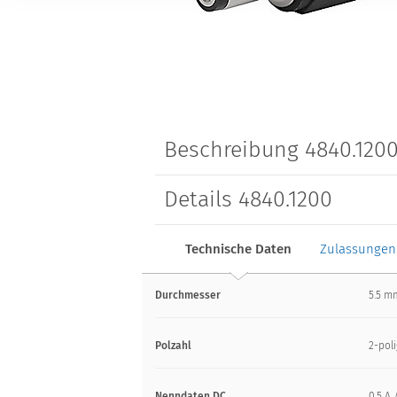
Beschreibung 4840.120
Details 4840.1200
Technische Daten
Zulassungen
Durchmesser
5.5 m
Polzahl
2-pol
Nenndaten DC
0.5 A 