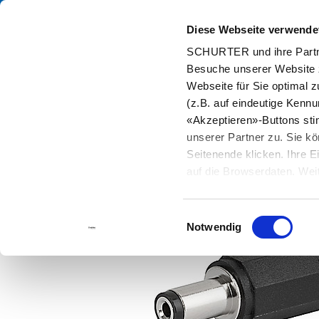
Diese Webseite verwende
Kata
SCHURTER und ihre Partne
Besuche unserer Website 
Home
Produkte und Lösungen
Katalog
DC-Stecker/Dosen
Webseite für Sie optimal z
(z.B. auf eindeutige Kenn
«Akzeptieren»-Buttons st
unserer Partner zu. Sie kö
Seitenende klicken. Ihre 
auf die Browserdaten. Weit
Einwilligungsauswahl
Notwendig