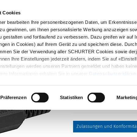
t Cookies
log
Produkte
Märkte
Kompetenzen
In
r bearbeiten Ihre personenbezogenen Daten, um Erkenntnisse 
zu gewinnen, um Ihnen personalisierte Werbung anzuzeigen sow
4840.1200
u gestalten und fortlaufend zu verbessern. Dazu greifen wir auf 
ungen in Cookies) auf Ihrem Gerät zu und speichern diese. Durc
immen Sie der Verwendung aller SCHURTER Cookies sowie derj
Artikel
nnen Ihre Einstellungen jederzeit ändern, indem Sie auf «Einste
4840.1200
Einstellungen werden unseren Partnern gemeldet und haben keine
, Stecker, Lötanschluss, 5.5 mm,
ere Informationen erhalten Sie in unserer
Datenschutzerklärun
Präferenzen
Statistiken
Marketin
Zulassungen und Konformitä