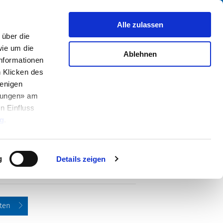
Suche
fo Center
Über uns
Kontakt
Alle zulassen
über die
ie um die
Ablehnen
Informationen
h Klicken des
enigen
llungen» am
n Einfluss
PDF
 2-polig,
g
.
g
Details zeigen
ten