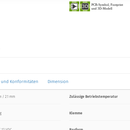
0
 und Konformitäten
Dimension
m / 2.1 mm
Zulässige Betriebstemperatur
ig
Klemme
/ 12 VDC
Bauform