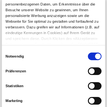
personenbezogenen Daten, um Erkenntnisse über die
Durchmesser
2.5 mm
Besuche unserer Website zu gewinnen, um Ihnen
personalisierte Werbung anzuzeigen sowie um die
Polzahl
3-polig
Webseite für Sie optimal zu gestalten und fortlaufend zu
verbessern. Dazu greifen wir auf Informationen (z.B. auf
eindeutige Kennungen in Cookies) auf Ihrem Gerät zu
Nenndaten DC
0.5 A / 30 VDC
und speichern diese. Durch Klicken des «Akzeptieren»-
Buttons stimmen Sie der Verwendung aller SCHURTER
Nenndaten AC
0.5 A / 30 VAC
Cookies sowie derjenigen unserer Partner zu. Sie können
Einwilligungsauswahl
Ihre Einstellungen jederzeit ändern, indem Sie auf
Notwendig
«Einstellungen» am Seitenende klicken. Ihre
Spannungsfestigkeit
500 VDC
Einstellungen werden unseren Partnern gemeldet und
Präferenzen
haben keinen Einfluss auf die Browserdaten. Weitere
Isolationswiderstand
> 100 MΩ␣ @ 500 VDC
Informationen erhalten Sie in unserer
Datenschutzerklärung
.
Statistiken
Zulässige Betriebstemperatur
-20 °C bis 70 °C
Marketing
Klemme
Lötanschluss vernickelt