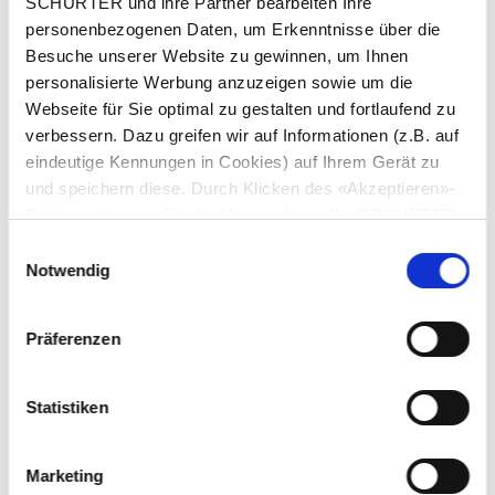
SCHURTER und ihre Partner bearbeiten Ihre
personenbezogenen Daten, um Erkenntnisse über die
Besuche unserer Website zu gewinnen, um Ihnen
personalisierte Werbung anzuzeigen sowie um die
Webseite für Sie optimal zu gestalten und fortlaufend zu
verbessern. Dazu greifen wir auf Informationen (z.B. auf
eindeutige Kennungen in Cookies) auf Ihrem Gerät zu
Artikel: 4804.0002
und speichern diese. Durch Klicken des «Akzeptieren»-
Buttons stimmen Sie der Verwendung aller SCHURTER
Cookies sowie derjenigen unserer Partner zu. Sie können
Einwilligungsauswahl
Ihre Einstellungen jederzeit ändern, indem Sie auf
Notwendig
«Einstellungen» am Seitenende klicken. Ihre
Beschreibung 4804.0002
Einstellungen werden unseren Partnern gemeldet und
Präferenzen
haben keinen Einfluss auf die Browserdaten. Weitere
Details 4804.0002
Informationen erhalten Sie in unserer
Datenschutzerklärung
.
Statistiken
Kurze Variantentabelle 4804.0002
Marketing
Öffne vollständige Tabelle 4804.0002