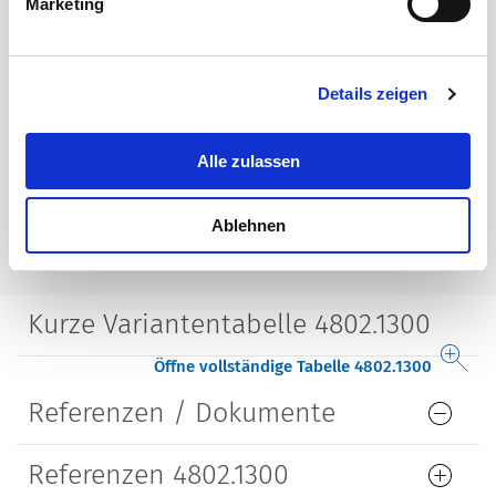
Marketing
Klemme
Lötanschluss
Gehäuse
abgeschirmt
Details zeigen
Bauform
gerade
Alle zulassen
Lebensdauer
10000 Steckzyklen
Ablehnen
Kurze Variantentabelle 4802.1300
Öffne vollständige Tabelle 4802.1300
Referenzen / Dokumente
Referenzen 4802.1300