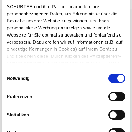
Details 4802.1300
SCHURTER und ihre Partner bearbeiten Ihre
personenbezogenen Daten, um Erkenntnisse über die
Durchmesser
3.5 mm
Besuche unserer Website zu gewinnen, um Ihnen
personalisierte Werbung anzuzeigen sowie um die
Polzahl
3-polig
Webseite für Sie optimal zu gestalten und fortlaufend zu
verbessern. Dazu greifen wir auf Informationen (z.B. auf
eindeutige Kennungen in Cookies) auf Ihrem Gerät zu
Nenndaten DC
1 A / 12 VDC
und speichern diese. Durch Klicken des «Akzeptieren»-
Buttons stimmen Sie der Verwendung aller SCHURTER
Nenndaten AC
1 A / 12 VAC
Cookies sowie derjenigen unserer Partner zu. Sie können
Einwilligungsauswahl
Ihre Einstellungen jederzeit ändern, indem Sie auf
Notwendig
Spannungsfestigkeit
500 VDC
«Einstellungen» am Seitenende klicken. Ihre
Einstellungen werden unseren Partnern gemeldet und
Präferenzen
haben keinen Einfluss auf die Browserdaten. Weitere
Isolationswiderstand
> 10000 MΩ␣ @ 500 VDC
Informationen erhalten Sie in unserer
Datenschutzerklärung
.
Statistiken
Zulässige Betriebstemperatur
-20 °C bis 70 °C