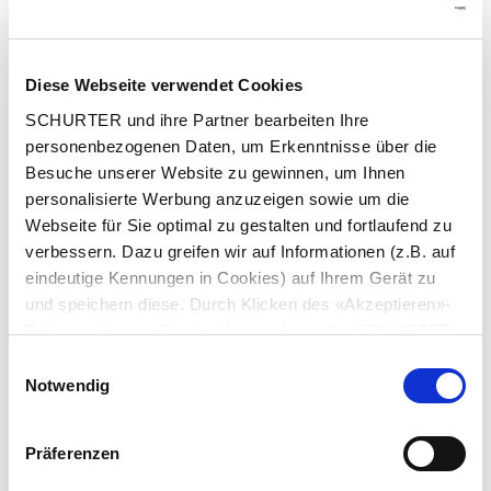
Diese Webseite verwendet Cookies
SCHURTER und ihre Partner bearbeiten Ihre
personenbezogenen Daten, um Erkenntnisse über die
Besuche unserer Website zu gewinnen, um Ihnen
personalisierte Werbung anzuzeigen sowie um die
Webseite für Sie optimal zu gestalten und fortlaufend zu
verbessern. Dazu greifen wir auf Informationen (z.B. auf
eindeutige Kennungen in Cookies) auf Ihrem Gerät zu
und speichern diese. Durch Klicken des «Akzeptieren»-
Artikel: 3-102-365
Buttons stimmen Sie der Verwendung aller SCHURTER
Cookies sowie derjenigen unserer Partner zu. Sie können
Einwilligungsauswahl
Konfig. Code: -
Ihre Einstellungen jederzeit ändern, indem Sie auf
Notwendig
«Einstellungen» am Seitenende klicken. Ihre
Bezeichnung: AU Kabel 10A 3.05m, V-Lock, PCII
Einstellungen werden unseren Partnern gemeldet und
Präferenzen
haben keinen Einfluss auf die Browserdaten. Weitere
Informationen erhalten Sie in unserer