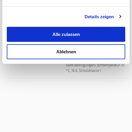
gemäss IEC 61140
Details zeigen
Schraubklemmen
Klemme
Alle zulassen
Material: Gehäuse
PA6, schwarz, UL 94V-0
Ablehnen
C19 gemäss IEC 60320-1
Gerätestecker/-Dose
UL 60320-1, CSA C22.2 no. 60320-1 (Für
kalte Bedingungen) Stifttemperatur 70
°C, 16 A, Schutzklasse I