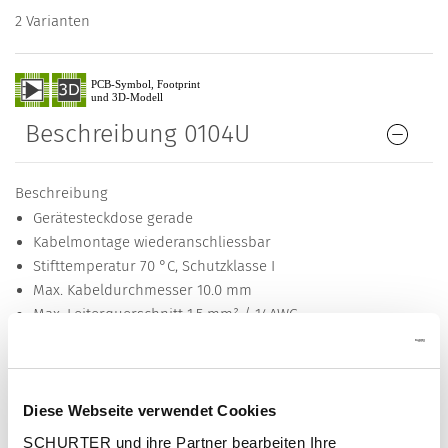
2 Varianten
Beschreibung 0104U
Beschreibung
Gerätesteckdose gerade
Kabelmontage wiederanschliessbar
Stifttemperatur 70 °C, Schutzklasse I
Max. Kabeldurchmesser 10.0 mm
Max. Leiterquerschnitt 1.5 mm² / 14AWG
Min. Leiterquerschnitt 1.0 mm² / 18AWG
Merkmale
Geeignet für den Einsatz in Geräten nach IEC/UL 62368-1
Diese Webseite verwendet Cookies
Detailanfrage zu Typ
SCHURTER und ihre Partner bearbeiten Ihre